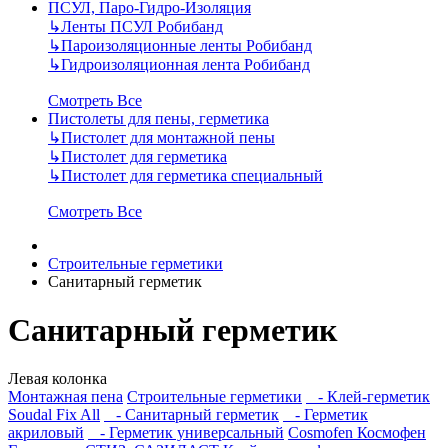
ПСУЛ, Паро-Гидро-Изоляция
↳
Ленты ПСУЛ Робибанд
↳
Пароизоляционные ленты Робибанд
↳
Гидроизоляционная лента Робибанд
Смотреть Все
Пистолеты для пены, герметика
↳
Пистолет для монтажной пены
↳
Пистолет для герметика
↳
Пистолет для герметика специальный
Смотреть Все
Строительные герметики
Санитарный герметик
Санитарный герметик
Левая колонка
Монтажная пена
Строительные герметики
- Клей-герметик
Soudal Fix All
- Санитарный герметик
- Герметик
акриловый
- Герметик универсальный
Cosmofen Космофен