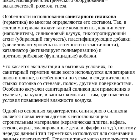
швов, изоляцией электрического оборудования –
выключателей, розеток, гнезд.
Особенности использования
санитарного силикона
(герметика) во многом определяются его составом. Так, в
состав материала входят такие компоненты, как пигмент
(наполнитель), силиконовый каучук, тиксотропирующий
агент (убирающий тягучесть), пластифицирующие добавки
(увеличивают уровень пластичности и эластичности),
катализатор (активизирует полимеризацию) и
противогрибковые (фунгицидные) добавки.
Что касается эксплуатации в бытовых условиях, то
санитарный герметик чаще всего используется для затирания
швов в плитке, в особенности по углам, в соединительных
стыках потолка со стенами, полом, другими поверхностями.
Особенно актуален санитарный силикон для применения в
туалетах, на кухне, в ванных комнатах – там, где отмечены
условия повышенной влажности воздуха.
Одной из основных характеристик санитарного силикона
является повышенная адгезия к непоглощающим
строительным материалам (керамическая плитка, кафель,
стекло, акрил, эмалированные детали, фарфор и т.д.), поэтому
нередко данный тип герметиков используют для склеивания
данных поверхностей. Герметик также часто используется для